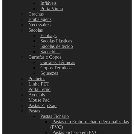
Infláveis
Porta Vinho
Crachás
Embalagens
Nécessaires
Sacolas
Ecobags
Sacolas Plásticas
Sacolas de tecido
Sacochilas
Garrafas e Copos
Garrafas Térmicas
Copos Térmicos
Squeezes
Pochetes
Linha PET
Porta Terno
Aventais
Mouse Pad
Pastas Zip Zap
Pastas
Pastas Fichário
Pastas em Emborrachado Personalizadas
(PVC)
Pastas Fichário em PVC