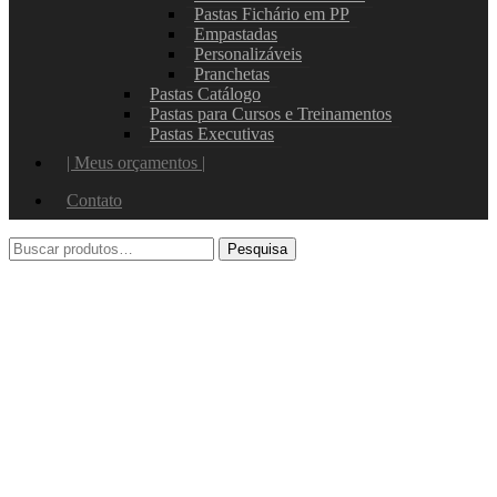
Pastas Fichário em PP
Empastadas
Personalizáveis
Pranchetas
Pastas Catálogo
Pastas para Cursos e Treinamentos
Pastas Executivas
| Meus orçamentos |
Contato