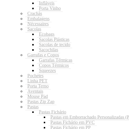
Infláveis
Porta Vinho
Crachás
Embalagens
Nécessaires
Sacolas
Ecobags
Sacolas Plásticas
Sacolas de tecido
Sacochilas
Garrafas e Copos
Garrafas Térmicas
Copos Térmicos
Squeezes
Pochetes
Linha PET
Porta Terno
Aventais
Mouse Pad
Pastas Zip Zap
Pastas
Pastas Fichário
Pastas em Emborrachado Personalizadas 
Pastas Fichário em PVC
Pastas Fichário em PP