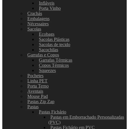
Infláveis
Porta Vinho
Crachás
Embalagens
Nécessaires
Sacolas
Ecobags
Sacolas Plásticas
Sacolas de tecido
Sacochilas
Garrafas e Copos
Garrafas Térmicas
Copos Térmicos
Squeezes
Pochetes
Linha PET
Porta Terno
Aventais
Mouse Pad
Pastas Zip Zap
Pastas
Pastas Fichário
Pastas em Emborrachado Personalizadas
(PVC)
Pastas Fichário em PVC