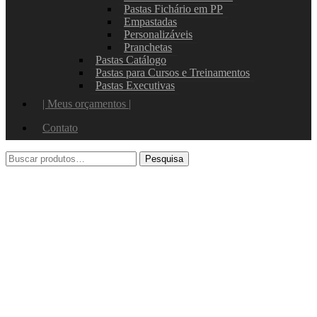
Pastas Fichário em PP
Empastadas
Personalizáveis
Pranchetas
Pastas Catálogo
Pastas para Cursos e Treinamentos
Pastas Executivas
| Meus orçamentos |
Contato