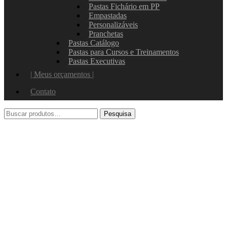
Pastas Fichário em PP
Empastadas
Personalizáveis
Pranchetas
Pastas Catálogo
Pastas para Cursos e Treinamentos
Pastas Executivas
| Meus orçamentos |
Contato