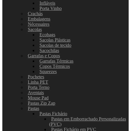
Infláveis
Porta Vinho
Crachás
Embalagens
Nécessaires
Sacolas
Ecobags
Sacolas Plásticas
Sacolas de tecido
Sacochilas
Garrafas e Copos
Garrafas Térmicas
Copos Térmicos
Squeezes
Pochetes
Linha PET
Porta Terno
Aventais
Mouse Pad
Pastas Zip Zap
Pastas
Pastas Fichário
Pastas em Emborrachado Personalizadas
(PVC)
Pastas Fichário em PVC