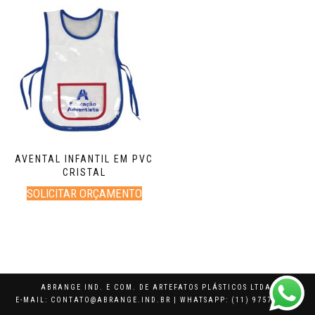
AVENTAL INFANTIL EM PVC
CRISTAL
SOLICITAR ORÇAMENTO
ABRANGE IND. E COM. DE ARTEFATOS PLÁSTICOS LTDA.
E-MAIL: CONTATO@ABRANGE.IND.BR | WHATSAPP: (11) 97574-5249