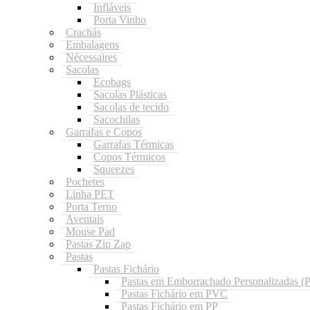
Infláveis
Porta Vinho
Crachás
Embalagens
Nécessaires
Sacolas
Ecobags
Sacolas Plásticas
Sacolas de tecido
Sacochilas
Garrafas e Copos
Garrafas Térmicas
Copos Térmicos
Squeezes
Pochetes
Linha PET
Porta Terno
Aventais
Mouse Pad
Pastas Zip Zap
Pastas
Pastas Fichário
Pastas em Emborrachado Personalizadas 
Pastas Fichário em PVC
Pastas Fichário em PP