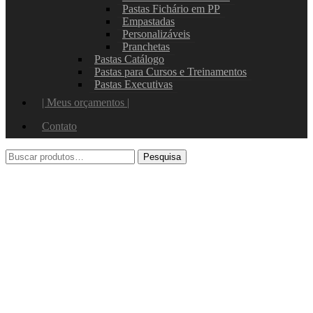
Pastas Fichário em PP
Empastadas
Personalizáveis
Pranchetas
Pastas Catálogo
Pastas para Cursos e Treinamentos
Pastas Executivas
| Meus orçamentos |
Contato