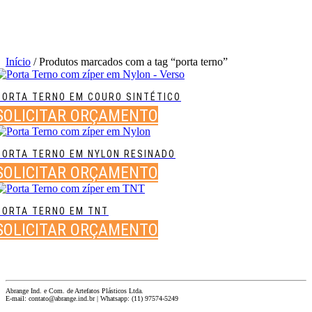
Início
/ Produtos marcados com a tag “porta terno”
PORTA TERNO EM COURO SINTÉTICO
SOLICITAR ORÇAMENTO
PORTA TERNO EM NYLON RESINADO
SOLICITAR ORÇAMENTO
PORTA TERNO EM TNT
SOLICITAR ORÇAMENTO
Abrange Ind. e Com. de Artefatos Plásticos Ltda.
E-mail: contato@abrange.ind.br | Whatsapp: (11) 97574-5249