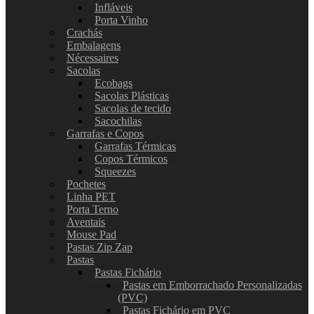
Infláveis
Porta Vinho
Crachás
Embalagens
Nécessaires
Sacolas
Ecobags
Sacolas Plásticas
Sacolas de tecido
Sacochilas
Garrafas e Copos
Garrafas Térmicas
Copos Térmicos
Squeezes
Pochetes
Linha PET
Porta Terno
Aventais
Mouse Pad
Pastas Zip Zap
Pastas
Pastas Fichário
Pastas em Emborrachado Personalizadas
(PVC)
Pastas Fichário em PVC