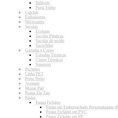
Infláveis
Porta Vinho
Crachás
Embalagens
Nécessaires
Sacolas
Ecobags
Sacolas Plásticas
Sacolas de tecido
Sacochilas
Garrafas e Copos
Garrafas Térmicas
Copos Térmicos
Squeezes
Pochetes
Linha PET
Porta Terno
Aventais
Mouse Pad
Pastas Zip Zap
Pastas
Pastas Fichário
Pastas em Emborrachado Personalizadas 
Pastas Fichário em PVC
Pastas Fichário em PP