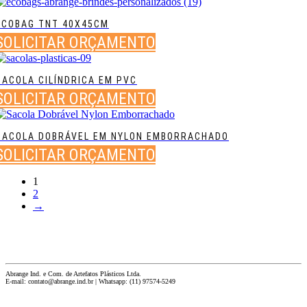
ECOBAG TNT 40X45CM
SOLICITAR ORÇAMENTO
SACOLA CILÍNDRICA EM PVC
SOLICITAR ORÇAMENTO
SACOLA DOBRÁVEL EM NYLON EMBORRACHADO
SOLICITAR ORÇAMENTO
1
2
→
Abrange Ind. e Com. de Artefatos Plásticos Ltda.
E-mail: contato@abrange.ind.br | Whatsapp: (11) 97574-5249