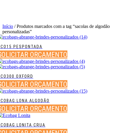
Início
/ Produtos marcados com a tag “sacolas de algodão
personalizadas”
ECO15 PESPONTADA
SOLICITAR ORÇAMENTO
ECO300 OXFORD
SOLICITAR ORÇAMENTO
ECOBAG LONA ALGODÃO
SOLICITAR ORÇAMENTO
ECOBAG LONITA CRUA
SOLICITAR ORÇAMENTO