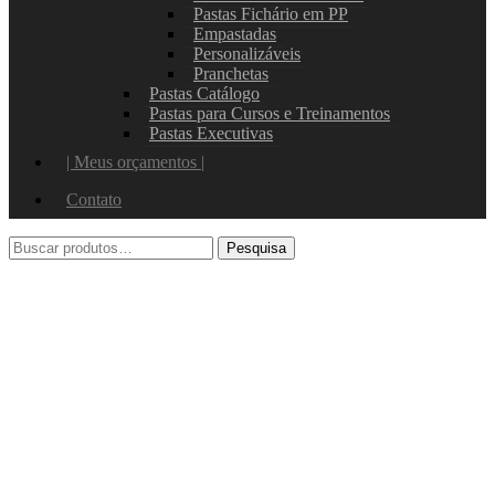
Pastas Fichário em PP
Empastadas
Personalizáveis
Pranchetas
Pastas Catálogo
Pastas para Cursos e Treinamentos
Pastas Executivas
| Meus orçamentos |
Contato