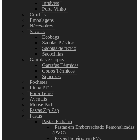
Infláveis
Porta Vinho
Crachás
Embalagens
Nécessaires
Sacolas
Ecobags
Sacolas Plásticas
Sacolas de tecido
Sacochilas
Garrafas e Copos
Garrafas Térmicas
Copos Térmicos
Squeezes
Pochetes
Linha PET
Porta Terno
Aventais
Mouse Pad
Pastas Zip Zap
Pastas
Pastas Fichário
Pastas em Emborrachado Personalizadas
(PVC)
Pastas Fichário em PVC