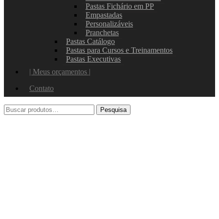
Pastas Fichário em PP
Empastadas
Personalizáveis
Pranchetas
Pastas Catálogo
Pastas para Cursos e Treinamentos
Pastas Executivas
| Meus orçamentos |
Contato