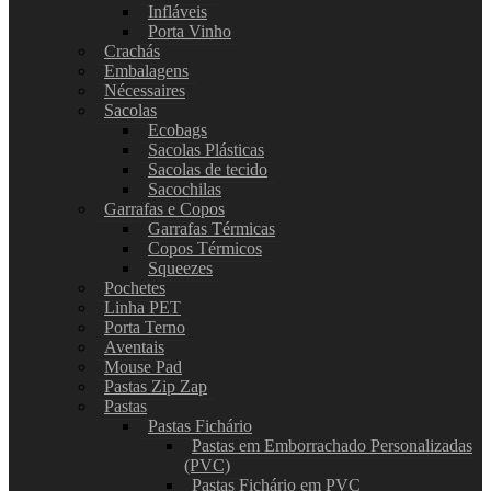
Infláveis
Porta Vinho
Crachás
Embalagens
Nécessaires
Sacolas
Ecobags
Sacolas Plásticas
Sacolas de tecido
Sacochilas
Garrafas e Copos
Garrafas Térmicas
Copos Térmicos
Squeezes
Pochetes
Linha PET
Porta Terno
Aventais
Mouse Pad
Pastas Zip Zap
Pastas
Pastas Fichário
Pastas em Emborrachado Personalizadas
(PVC)
Pastas Fichário em PVC