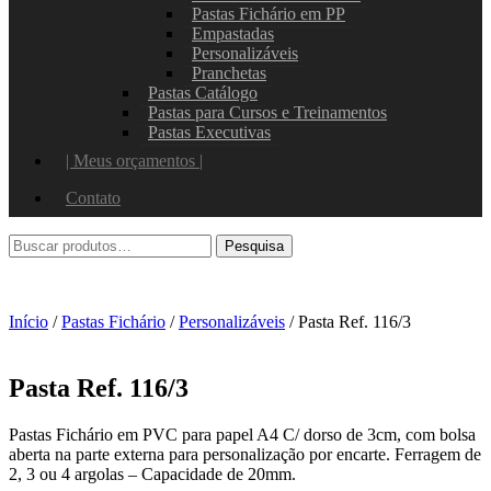
Pastas Fichário em PP
Empastadas
Personalizáveis
Pranchetas
Pastas Catálogo
Pastas para Cursos e Treinamentos
Pastas Executivas
| Meus orçamentos |
Contato
Início
/
Pastas Fichário
/
Personalizáveis
/ Pasta Ref. 116/3
Pasta Ref. 116/3
Pastas Fichário em PVC para papel A4 C/ dorso de 3cm, com bolsa
aberta na parte externa para personalização por encarte. Ferragem de
2, 3 ou 4 argolas – Capacidade de 20mm.