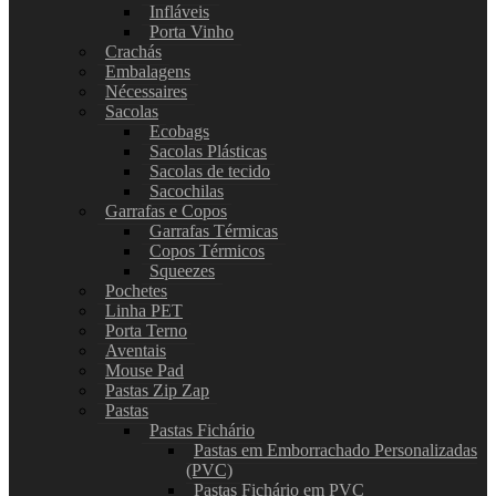
Infláveis
Porta Vinho
Crachás
Embalagens
Nécessaires
Sacolas
Ecobags
Sacolas Plásticas
Sacolas de tecido
Sacochilas
Garrafas e Copos
Garrafas Térmicas
Copos Térmicos
Squeezes
Pochetes
Linha PET
Porta Terno
Aventais
Mouse Pad
Pastas Zip Zap
Pastas
Pastas Fichário
Pastas em Emborrachado Personalizadas
(PVC)
Pastas Fichário em PVC