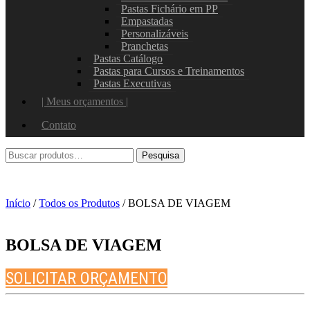
Pastas Fichário em PP
Empastadas
Personalizáveis
Pranchetas
Pastas Catálogo
Pastas para Cursos e Treinamentos
Pastas Executivas
| Meus orçamentos |
Contato
Início
/
Todos os Produtos
/ BOLSA DE VIAGEM
BOLSA DE VIAGEM
SOLICITAR ORÇAMENTO