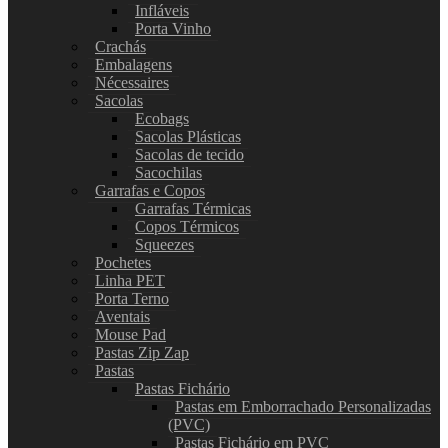
Infláveis
Porta Vinho
Crachás
Embalagens
Nécessaires
Sacolas
Ecobags
Sacolas Plásticas
Sacolas de tecido
Sacochilas
Garrafas e Copos
Garrafas Térmicas
Copos Térmicos
Squeezes
Pochetes
Linha PET
Porta Terno
Aventais
Mouse Pad
Pastas Zip Zap
Pastas
Pastas Fichário
Pastas em Emborrachado Personalizadas
(PVC)
Pastas Fichário em PVC