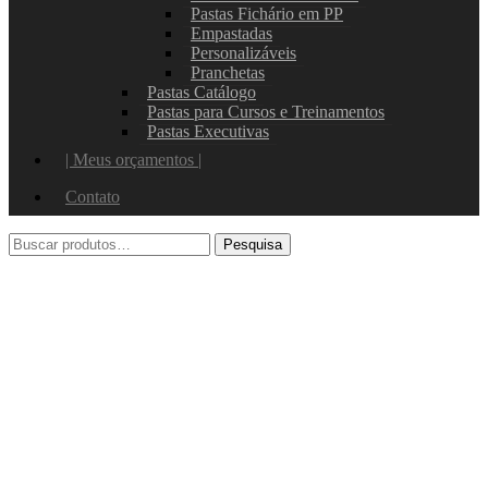
Pastas Fichário em PP
Empastadas
Personalizáveis
Pranchetas
Pastas Catálogo
Pastas para Cursos e Treinamentos
Pastas Executivas
| Meus orçamentos |
Contato