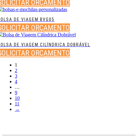
SOLICITAR ORÇAMENTO
BOLSA DE VIAGEM BVG05
SOLICITAR ORÇAMENTO
BOLSA DE VIAGEM CILÍNDRICA DOBRÁVEL
SOLICITAR ORÇAMENTO
1
2
3
4
…
9
10
11
→