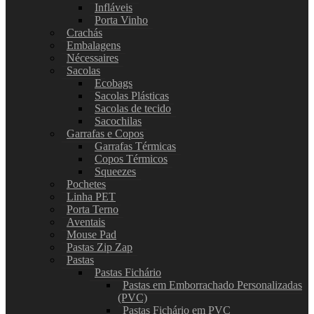
Infláveis
Porta Vinho
Crachás
Embalagens
Nécessaires
Sacolas
Ecobags
Sacolas Plásticas
Sacolas de tecido
Sacochilas
Garrafas e Copos
Garrafas Térmicas
Copos Térmicos
Squeezes
Pochetes
Linha PET
Porta Terno
Aventais
Mouse Pad
Pastas Zip Zap
Pastas
Pastas Fichário
Pastas em Emborrachado Personalizadas
(PVC)
Pastas Fichário em PVC