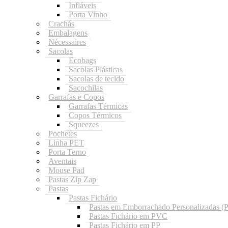
Infláveis
Porta Vinho
Crachás
Embalagens
Nécessaires
Sacolas
Ecobags
Sacolas Plásticas
Sacolas de tecido
Sacochilas
Garrafas e Copos
Garrafas Térmicas
Copos Térmicos
Squeezes
Pochetes
Linha PET
Porta Terno
Aventais
Mouse Pad
Pastas Zip Zap
Pastas
Pastas Fichário
Pastas em Emborrachado Personalizadas 
Pastas Fichário em PVC
Pastas Fichário em PP