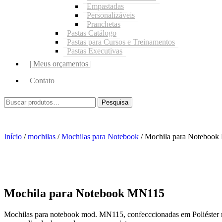
Empastadas
Personalizáveis
Pranchetas
Pastas Catálogo
Pastas para Cursos e Treinamentos
Pastas Executivas
| Meus orçamentos |
Contato
Início
/
mochilas
/
Mochilas para Notebook
/ Mochila para Noteboo
Mochila para Notebook MN115
Mochilas para notebook mod. MN115, confecccionadas em Poliéster mes