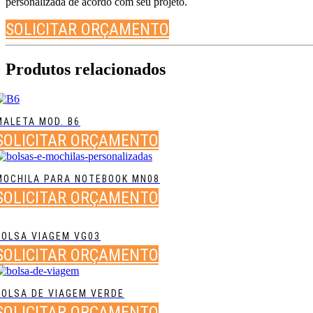
personalizada de acordo com seu projeto.
SOLICITAR ORÇAMENTO
Produtos relacionados
MALETA MOD. B6
SOLICITAR ORÇAMENTO
MOCHILA PARA NOTEBOOK MN08
SOLICITAR ORÇAMENTO
BOLSA VIAGEM VG03
SOLICITAR ORÇAMENTO
BOLSA DE VIAGEM VERDE
SOLICITAR ORÇAMENTO