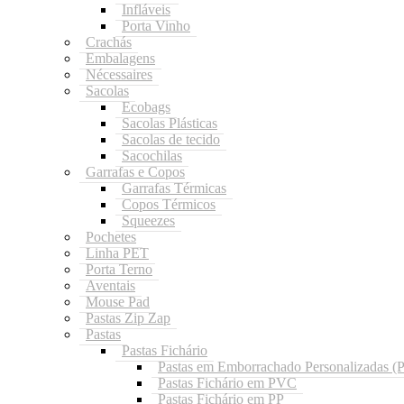
Infláveis
Porta Vinho
Crachás
Embalagens
Nécessaires
Sacolas
Ecobags
Sacolas Plásticas
Sacolas de tecido
Sacochilas
Garrafas e Copos
Garrafas Térmicas
Copos Térmicos
Squeezes
Pochetes
Linha PET
Porta Terno
Aventais
Mouse Pad
Pastas Zip Zap
Pastas
Pastas Fichário
Pastas em Emborrachado Personalizadas 
Pastas Fichário em PVC
Pastas Fichário em PP