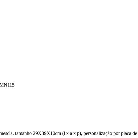
k MN115
cla, tamanho 29X39X10cm (l x a x p), personalização por placa de met