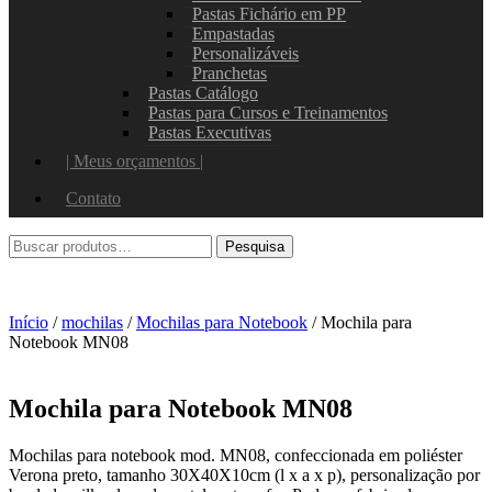
Pastas Fichário em PP
Empastadas
Personalizáveis
Pranchetas
Pastas Catálogo
Pastas para Cursos e Treinamentos
Pastas Executivas
| Meus orçamentos |
Contato
Início
/
mochilas
/
Mochilas para Notebook
/ Mochila para
Notebook MN08
Mochila para Notebook MN08
Mochilas para notebook mod. MN08, confeccionada em poliéster
Verona preto, tamanho 30X40X10cm (l x a x p), personalização por