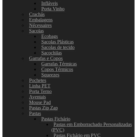
Infláveis
Porta Vinho
Crachás
Embalagens
Nécessaires
Sacolas
Ecobags
Sacolas Plásticas
Sacolas de tecido
Sacochilas
Garrafas e Copos
Garrafas Térmicas
Copos Térmicos
Squeezes
Pochetes
Linha PET
Porta Terno
Aventais
Mouse Pad
Pastas Zip Zap
Pastas
Pastas Fichário
Pastas em Emborrachado Personalizadas
(PVC)
Pastas Fichário em PVC