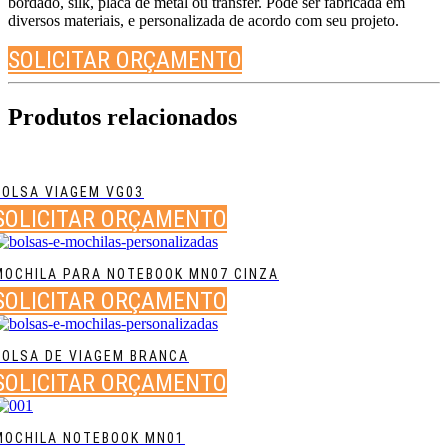
bordado, silk, placa de metal ou transfer. Pode ser fabricada em
diversos materiais, e personalizada de acordo com seu projeto.
SOLICITAR ORÇAMENTO
Produtos relacionados
BOLSA VIAGEM VG03
SOLICITAR ORÇAMENTO
MOCHILA PARA NOTEBOOK MN07 CINZA
SOLICITAR ORÇAMENTO
BOLSA DE VIAGEM BRANCA
SOLICITAR ORÇAMENTO
MOCHILA NOTEBOOK MN01