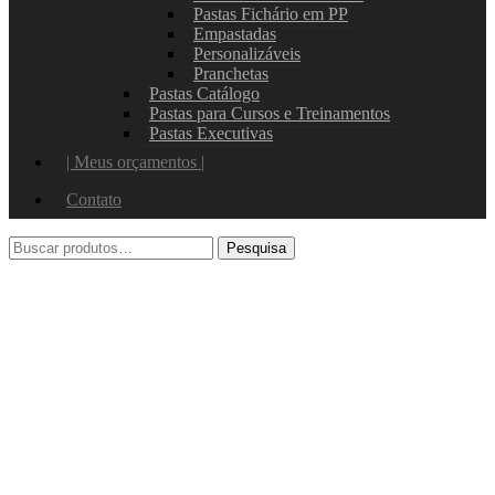
Pastas Fichário em PP
Empastadas
Personalizáveis
Pranchetas
Pastas Catálogo
Pastas para Cursos e Treinamentos
Pastas Executivas
| Meus orçamentos |
Contato