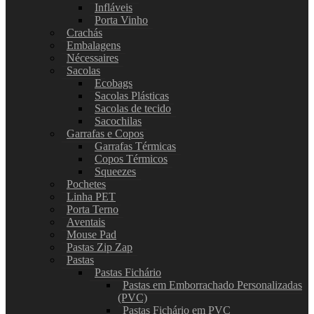
Infláveis
Porta Vinho
Crachás
Embalagens
Nécessaires
Sacolas
Ecobags
Sacolas Plásticas
Sacolas de tecido
Sacochilas
Garrafas e Copos
Garrafas Térmicas
Copos Térmicos
Squeezes
Pochetes
Linha PET
Porta Terno
Aventais
Mouse Pad
Pastas Zip Zap
Pastas
Pastas Fichário
Pastas em Emborrachado Personalizadas
(PVC)
Pastas Fichário em PVC