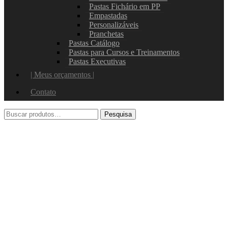
Pastas Fichário em PP
Empastadas
Personalizáveis
Pranchetas
Pastas Catálogo
Pastas para Cursos e Treinamentos
Pastas Executivas
| Meus orçamentos |
Contato