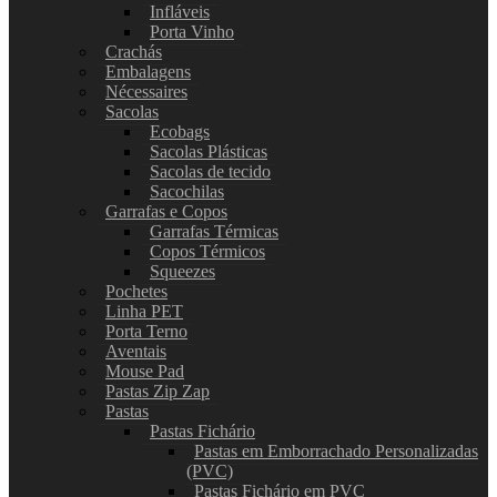
Infláveis
Porta Vinho
Crachás
Embalagens
Nécessaires
Sacolas
Ecobags
Sacolas Plásticas
Sacolas de tecido
Sacochilas
Garrafas e Copos
Garrafas Térmicas
Copos Térmicos
Squeezes
Pochetes
Linha PET
Porta Terno
Aventais
Mouse Pad
Pastas Zip Zap
Pastas
Pastas Fichário
Pastas em Emborrachado Personalizadas
(PVC)
Pastas Fichário em PVC