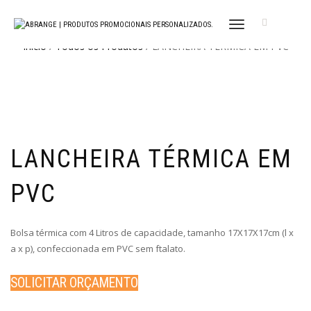
ALTERNAR
NAVEGAÇÃO
Início
/
Todos os Produtos
/ LANCHEIRA TÉRMICA EM PVC
LANCHEIRA TÉRMICA EM
PVC
Bolsa térmica com 4 Litros de capacidade, tamanho 17X17X17cm (l x
a x p), confeccionada em PVC sem ftalato.
SOLICITAR ORÇAMENTO