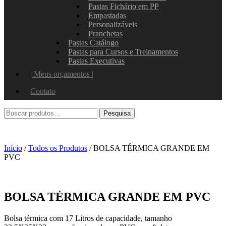
Pastas Fichário em PP
Empastadas
Personalizáveis
Pranchetas
Pastas Catálogo
Pastas para Cursos e Treinamentos
Pastas Executivas
| Meus orçamentos |
Contato
Início
/
Todos os Produtos
/ BOLSA TÉRMICA GRANDE EM
PVC
BOLSA TÉRMICA GRANDE EM PVC
Bolsa térmica com 17 Litros de capacidade, tamanho