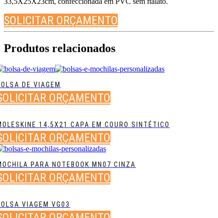
33,5X25X23cm, confeccionada em PVC sem ftalato.
SOLICITAR ORÇAMENTO
Produtos relacionados
BOLSA DE VIAGEM
SOLICITAR ORÇAMENTO
MOLESKINE 14,5X21 CAPA EM COURO SINTÉTICO
SOLICITAR ORÇAMENTO
MOCHILA PARA NOTEBOOK MN07 CINZA
SOLICITAR ORÇAMENTO
BOLSA VIAGEM VG03
SOLICITAR ORÇAMENTO