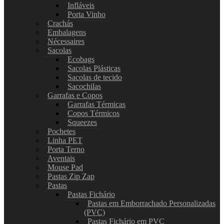
Infláveis
Porta Vinho
Crachás
Embalagens
Nécessaires
Sacolas
Ecobags
Sacolas Plásticas
Sacolas de tecido
Sacochilas
Garrafas e Copos
Garrafas Térmicas
Copos Térmicos
Squeezes
Pochetes
Linha PET
Porta Terno
Aventais
Mouse Pad
Pastas Zip Zap
Pastas
Pastas Fichário
Pastas em Emborrachado Personalizadas
(PVC)
Pastas Fichário em PVC