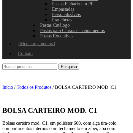
Pastas Fichário em PP
Empastadas
Personalizáveis
Pranchetas
Pastas Catálogo
Pastas para Cursos e Treinamentos
Pastas Executivas
| Meus orçamentos |
Contato
Início
/
Todos os Produtos
/ BOLSA CARTEIRO MOD. C1
BOLSA CARTEIRO MOD. C1
Bolsas carteiro mod. C1, em poliéster 600, com alça tira-colo,
compartimentos internos com fechamento em zíper, aba com