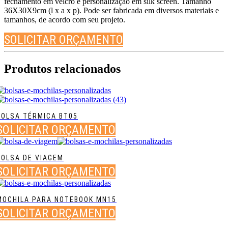
fechamento em velcro e personalização em silk screen. Tamanho
36X30X9cm (l x a x p). Pode ser fabricada em diversos materiais e
tamanhos, de acordo com seu projeto.
SOLICITAR ORÇAMENTO
Produtos relacionados
BOLSA TÉRMICA BT05
SOLICITAR ORÇAMENTO
BOLSA DE VIAGEM
SOLICITAR ORÇAMENTO
MOCHILA PARA NOTEBOOK MN15
SOLICITAR ORÇAMENTO