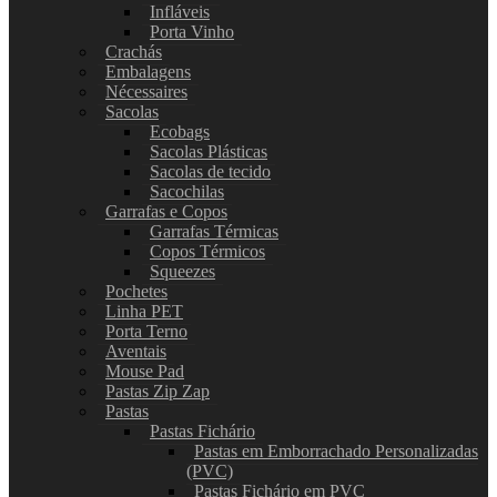
Infláveis
Porta Vinho
Crachás
Embalagens
Nécessaires
Sacolas
Ecobags
Sacolas Plásticas
Sacolas de tecido
Sacochilas
Garrafas e Copos
Garrafas Térmicas
Copos Térmicos
Squeezes
Pochetes
Linha PET
Porta Terno
Aventais
Mouse Pad
Pastas Zip Zap
Pastas
Pastas Fichário
Pastas em Emborrachado Personalizadas
(PVC)
Pastas Fichário em PVC