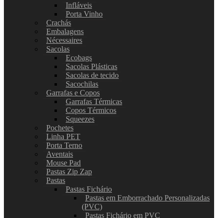
Infláveis
Porta Vinho
Crachás
Embalagens
Nécessaires
Sacolas
Ecobags
Sacolas Plásticas
Sacolas de tecido
Sacochilas
Garrafas e Copos
Garrafas Térmicas
Copos Térmicos
Squeezes
Pochetes
Linha PET
Porta Terno
Aventais
Mouse Pad
Pastas Zip Zap
Pastas
Pastas Fichário
Pastas em Emborrachado Personalizadas
(PVC)
Pastas Fichário em PVC