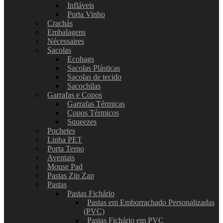
Infláveis
Porta Vinho
Crachás
Embalagens
Nécessaires
Sacolas
Ecobags
Sacolas Plásticas
Sacolas de tecido
Sacochilas
Garrafas e Copos
Garrafas Térmicas
Copos Térmicos
Squeezes
Pochetes
Linha PET
Porta Terno
Aventais
Mouse Pad
Pastas Zip Zap
Pastas
Pastas Fichário
Pastas em Emborrachado Personalizadas
(PVC)
Pastas Fichário em PVC