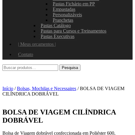
Pastas Fichário em PP
Empastadas
Personalizáveis
Pranchetas
Pastas Catálogo
Pastas para Cursos e Treinamentos
Pastas Executivas
| Meus orçamentos |
Contato
Início
/
Bolsas, Mochilas e Necessaires
/ BOLSA DE VIAGEM
CILÍNDRICA DOBRÁVEL
BOLSA DE VIAGEM CILÍNDRICA
DOBRÁVEL
Bolsa de Viagem dobrável confeccionada em Poliéster 600,