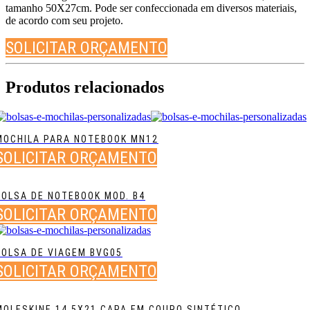
tamanho 50X27cm. Pode ser confeccionada em diversos materiais,
de acordo com seu projeto.
SOLICITAR ORÇAMENTO
Produtos relacionados
MOCHILA PARA NOTEBOOK MN12
SOLICITAR ORÇAMENTO
BOLSA DE NOTEBOOK MOD. B4
SOLICITAR ORÇAMENTO
BOLSA DE VIAGEM BVG05
SOLICITAR ORÇAMENTO
MOLESKINE 14,5X21 CAPA EM COURO SINTÉTICO